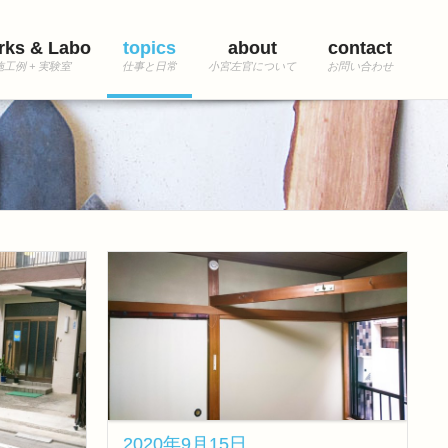
rks & Labo
topics
about
contact
2020年9月15日