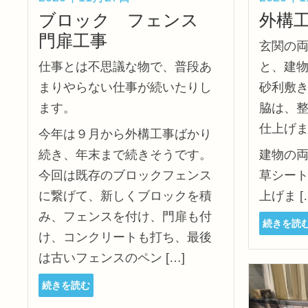
ブロック フェンス
外構
門扉工事
玄関の
仕事とは不思議な物で、普段あ
と、建
まりやらない仕事が続いたりし
砂利敷
ます。
脇は、
仕上げ
今年は９月から外構工事ばかり
続き、年末まで続きそうです。
建物の
今回は既存のブロックフェンス
草シー
に繋げて、新しくブロックを積
上げま [
み、フェンスを付け、門扉も付
続きを読
け、コンクリートも打ち、最後
は古いフェンスのペン […]
続きを読む