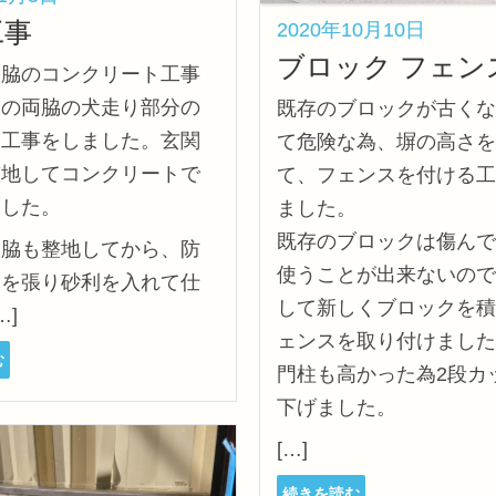
工事
2020年10月10日
ブロック フェン
両脇のコンクリート工事
物の両脇の犬走り部分の
既存のブロックが古くな
き工事をしました。玄関
て危険な為、塀の高さを
整地してコンクリートで
て、フェンスを付ける工
ました。
ました。
既存のブロックは傷んで
両脇も整地してから、防
使うことが出来ないので
トを張り砂利を入れて仕
して新しくブロックを積
…]
ェンスを取り付けました
む
門柱も高かった為2段カ
下げました。
[…]
続きを読む