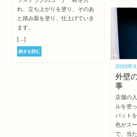
ラスチックのコーナー材を入
れ、立ち上がりを塗り、そのあ
と踏み面を塗り、仕上げていき
ます。
[…]
続きを読む
2020年
外壁
事
店舗の
ルを塗
パット
色がス
で、当