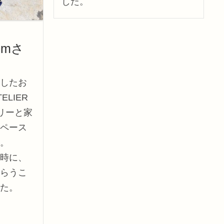
した。
komさ
したお
LIER
ラリーと家
ペース
。
時に、
らうこ
た。