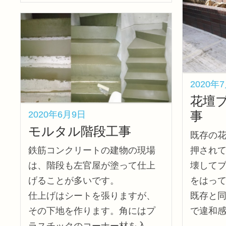
2020年
花壇
事
2020年6月9日
モルタル階段工事
既存の
押され
鉄筋コンクリートの建物の現場
壊して
は、階段も左官屋が塗って仕上
をはっ
げることが多いです。
既存と
仕上げはシートを張りますが、
で違和
その下地を作ります。角にはプ