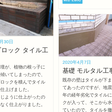
7月30日
ブロック タイル工
2020年4月7日
花壇が、植物の根っ子に
基礎 モルタル工
て傾いてしまったので、
既存の壁はタイルが下ま
ブロックを積んでタイル
てあったのですが、地震
て仕上げました。
年の経年劣化でタイルに
同じように仕上がったの
クが入って、そこから水
感なく仕上がりました。
ていたので、タイルを撤