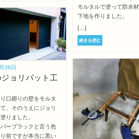
モルタルで塗って防水材
下地を作りました。
[…]
続きを読む
3月26日
のジョリパット工
入り口廻りの壁をモルタ
って、そのうえにジョリ
を塗りました。
ーパーブラックと言う色
たり前ですが本当に黒い