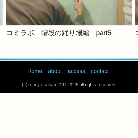
コミラボ 階段の踊り場編 part5
Home
about
access
contact
(c)komiya-sakan 2011-
2026 all rights reserved.