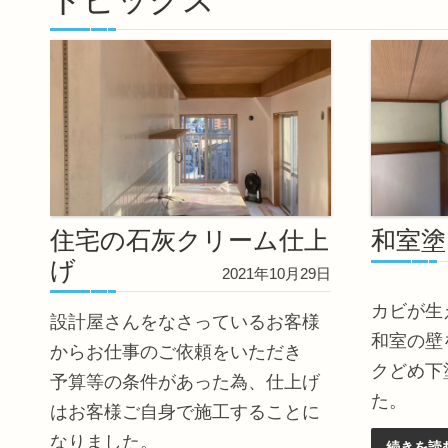
トピックス
住宅の石灰クリーム仕上
和室塗
げ
2021年10月29日
カビが生
設計屋さんをなさっているお客様
和室の壁
からお仕事のご依頼をいただき
クどめ下
予算等の条件があった為、仕上げ
た。
はお客様ご自身で施工することに
なりました。
続きを読